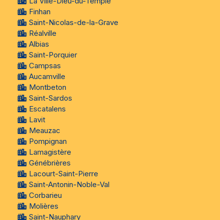
La Ville-Dieu-du-Temple
Finhan
Saint-Nicolas-de-la-Grave
Réalville
Albias
Saint-Porquier
Campsas
Aucamville
Montbeton
Saint-Sardos
Escatalens
Lavit
Meauzac
Pompignan
Lamagistère
Génébrières
Lacourt-Saint-Pierre
Saint-Antonin-Noble-Val
Corbarieu
Molières
Saint-Nauphary